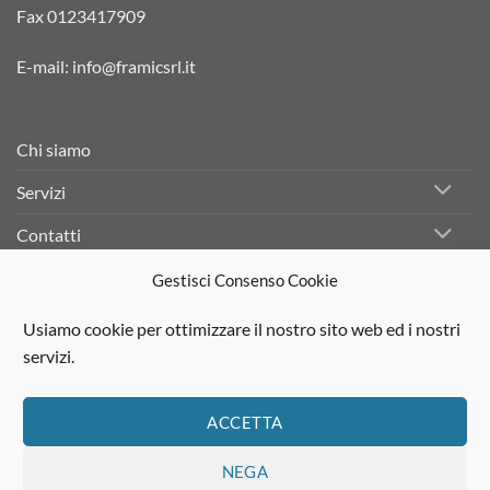
Fax 0123417909
E-mail:
info@framicsrl.it
Chi siamo
Servizi
Contatti
Gestisci Consenso Cookie
Facebook
Usiamo cookie per ottimizzare il nostro sito web ed i nostri
Linkedin
servizi.
Instagram
ACCETTA
NEGA
Visa
PayPal
Stripe
MasterCard
Cash