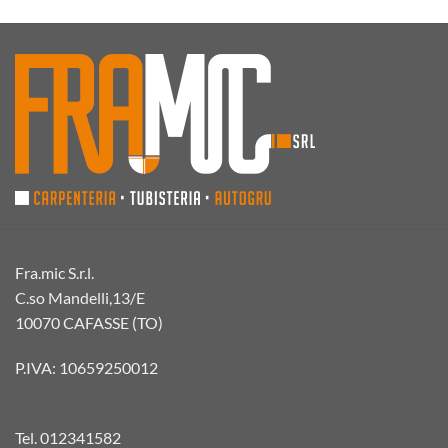
Fra.mic S.r.l.
C.so Mandelli,13/E
10070 CAFASSE (TO)
P.IVA: 10659250012
Tel.
012341582