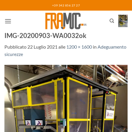
Salta
+39 342 856 27 27
ai
contenuti
IMG-20200903-WA0032ok
Pubblicato
22 Luglio 2021
alle
1200 × 1600
in
Adeguamento
sicurezze