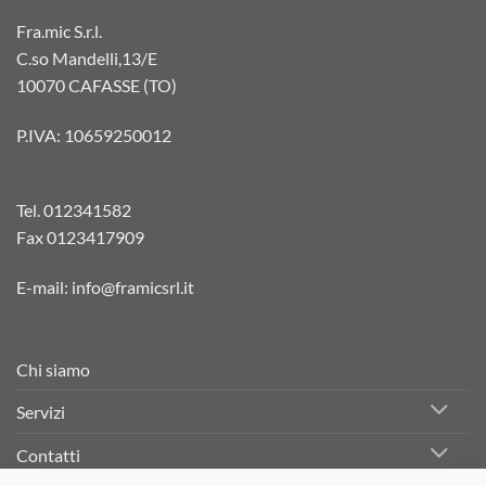
Fra.mic S.r.l.
C.so Mandelli,13/E
10070 CAFASSE (TO)
P.IVA: 10659250012
Tel.
012341582
Fax 0123417909
E-mail:
info@framicsrl.it
Chi siamo
Servizi
Contatti