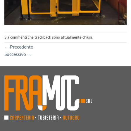
Sia commenti che trackback sono attualmente chiusi.
←
Precedente
Successivo
→