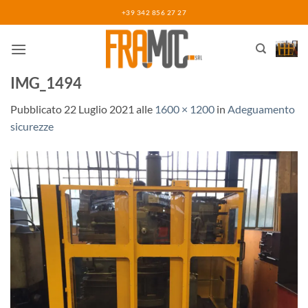
Salta
+39 342 856 27 27
ai
contenuti
IMG_1494
Pubblicato
22 Luglio 2021
alle
1600 × 1200
in
Adeguamento
sicurezze