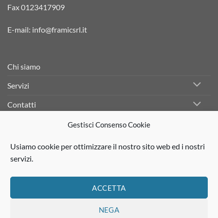
Fax 0123417909
E-mail:
info@framicsrl.it
Chi siamo
Servizi
Contatti
Gestisci Consenso Cookie
Facebook
Usiamo cookie per ottimizzare il nostro sito web ed i nostri
Linkedin
servizi.
Instagram
ACCETTA
NEGA
Visa
PayPal
Stripe
MasterCard
Cash