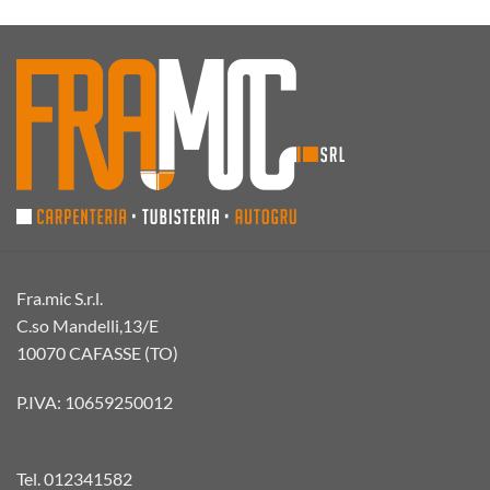
Fra.mic S.r.l.
C.so Mandelli,13/E
10070 CAFASSE (TO)
P.IVA: 10659250012
Tel.
012341582