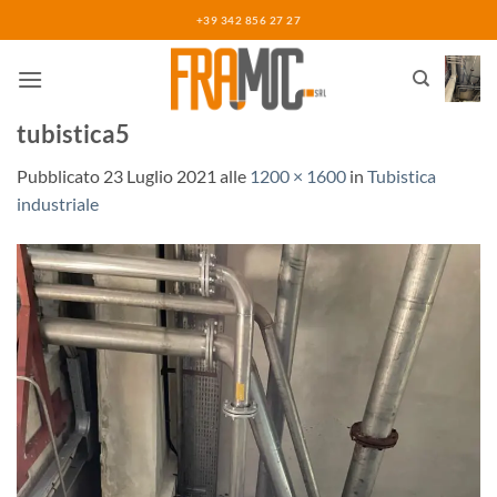
Salta
+39 342 856 27 27
ai
contenuti
tubistica5
Pubblicato
23 Luglio 2021
alle
1200 × 1600
in
Tubistica
industriale