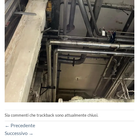
Sia commenti che trackback sono attualmente chiusi.
←
Precedente
Successivo
→