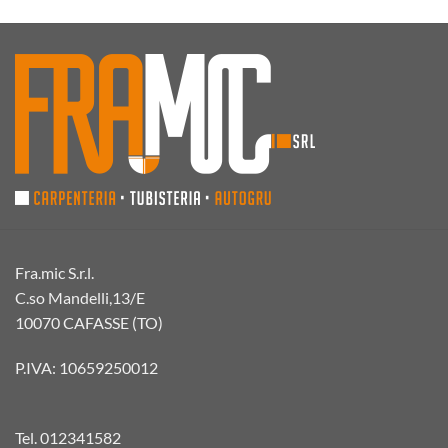
Fra.mic S.r.l.
C.so Mandelli,13/E
10070 CAFASSE (TO)
P.IVA: 10659250012
Tel.
012341582