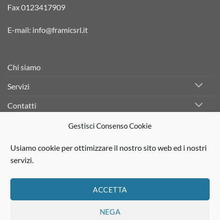
Fax 0123417909
E-mail:
info@framicsrl.it
Chi siamo
Servizi
Contatti
Gestisci Consenso Cookie
Facebook
Usiamo cookie per ottimizzare il nostro sito web ed i nostri
Linkedin
servizi.
Instagram
ACCETTA
NEGA
Visa
PayPal
Stripe
MasterCard
Cash