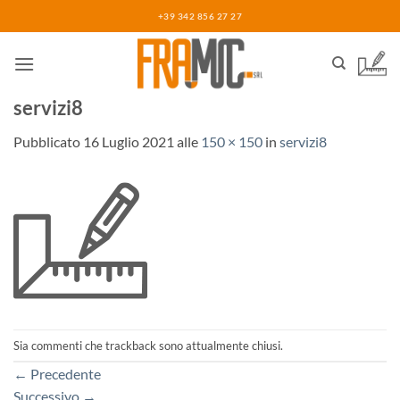
Salta
+39 342 856 27 27
ai
contenuti
servizi8
Pubblicato
16 Luglio 2021
alle
150 × 150
in
servizi8
Sia commenti che trackback sono attualmente chiusi.
←
Precedente
Successivo
→