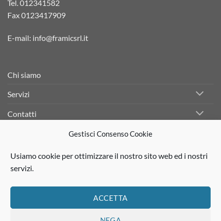
Tel.
012341582
Fax 0123417909
E-mail:
info@framicsrl.it
Chi siamo
Servizi
Contatti
Gestisci Consenso Cookie
Facebook
Usiamo cookie per ottimizzare il nostro sito web ed i nostri
Linkedin
servizi.
Instagram
ACCETTA
NEGA
Visa
PayPal
Stripe
MasterCard
Cash